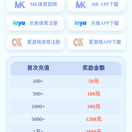
健康的状态是：金玟哉通过合理的选位和预判，将大
部分威胁消弭于无形，仅在必要时采取果断解围。这
就引出第二个命题：他如何通过出球来缓解防线的压
力？
观察金玟哉在比赛中的触球热图，我们会发现他经常
回收至后卫线，甚至与门将形成短暂的三人站位。这
不是胆怯，而是战术素养的体现。他具备将球精准梳
理到中场的能力，甚至能用长传直接找到两翼的边
锋。这种“出球解围”的行为，在本质上是将危险区域
从己方底线前推到中场。数据不会说谎，如果他本场
的成功传球数，尤其是长传转移的准确率能保持在
85%以上，那么韩国队的中场推进将如行云流水。反
之，如果他过于依赖盲目的解围，球权频繁易手，捷
克队的压迫便会如饿狼般永无止境。