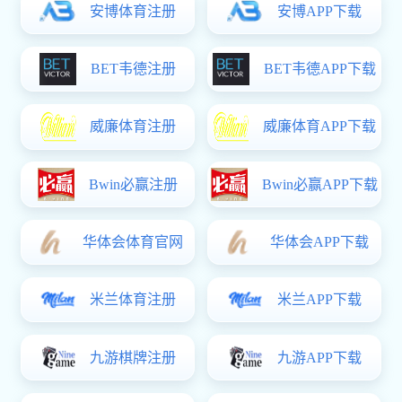
内出现了短暂的防守真空：两名中卫罗梅罗和奥塔门
迪都被对方前锋带离了第一落点，而门将埃米利亚诺
·马丁内斯由于出击角度受限并未选择冒然摘球。在
这千钧一发之际，巴尔布埃纳从侧翼以惊人的爆发力
腾空而起。他的起跳时机称得上教科书级别——并非
盲目追求最高点击球，而是在皮球刚从最高点开始下
落的一瞬间起跳。只见他身体倾斜45度角，用额头
的侧面将球顶向了边线方向。这次“侧额回顶”不仅彻
底瓦解了澳大利亚的高空球攻势，还直接发起了一次
反击。这种瞬间判断既考验对落点的预判能力，更依
托于背阔肌和斜方肌的爆发力。这次解围之所以被反
复提及，是因为它完美展现了巴尔布埃纳在高空球处
理攻防解读中的硬度与智慧。