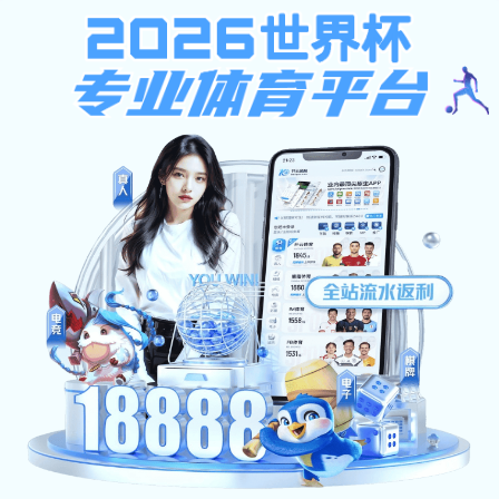
世界杯竞猜帮助中心
菜单
T14
巴尔布埃纳对阵澳大利亚小组赛
高空球处理攻防解读