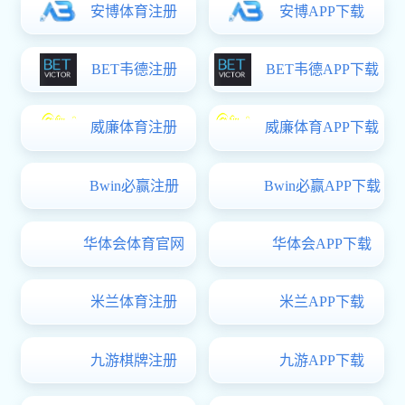
势。面对巴西队这样控球率高、防守移动迅速的对
手，恩内斯里的中锋支点作用将成为打破僵局的钥
匙。巴西队的后卫线，无论是老将坐镇还是新人冲
锋，其风格倾向于侵略性紧逼，他们习惯用身体接触
来干扰对手的拿球节奏，尤其在禁区边缘。这种防守
习惯恰恰为制造点球创造了温床。恩内斯里在禁区内
接球时，可以利用转身假动作诱使对方后卫下脚拦
截，他的爆发力足以在对手伸脚的瞬间制造刚性碰
撞。回顾过去关键战役的数据，恩内斯里在禁区内的
持球时间并不算长，但每一次触球都极具威胁，这使
得巴西后卫必须在极短时间内做出决策，而急迫感往
往是犯规的开始。
当然，制造点球并非单打独斗的产物。恩内斯里需要