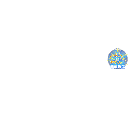
欧冠奥林匹亚科斯对阵纽卡斯尔第二落点
在世界足球的璀璨星河中，欧冠联赛始终是激情与
战术的终极试炼场。...
2026-07-25
摩洛哥与巴西关键一战小范围配合质量能