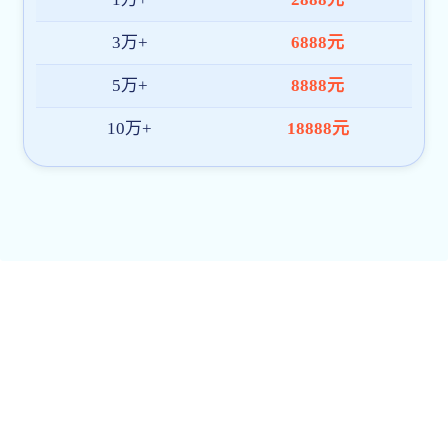
和拉扯，恩内斯里可以让巴西队的防线阵型产生微小
的裂缝。他可以利用巴西队后防线的轮换时机，突然
插入对方防守的盲区。这种突然的纵身一跃，配合上
对手的惯性回追，只要身体产生接触，点球的哨声便
有可能响起。
值得注意的是，现代足球对于点球的判罚已经越来越
严格，尤其是在禁区内身体的非必要接触。恩内斯里
这样高机动性的前锋，其进攻重点应当放在用身体护
球后突然加速变向，诱使巴西后卫做出赌博式的铲球
或伸腿动作。一旦巴西队的防线因为过度疲劳或瞬间
注意力不集中，恩内斯里就能利用这一点完成最具破
坏性的突破。从战术上讲，这也要求他的队友在身后
拉开宽度，为他在中路单挑后卫创造一对一的机会。