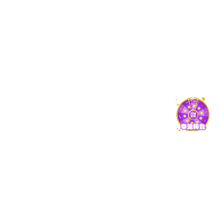
K组刚果金对阵乌兹别克斯坦由守转攻第
前言当刚果金与乌兹别克斯坦在K组狭路相逢时，这
场比赛并不仅仅关...
2026-07-26