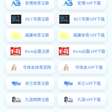
欲望。作为摩洛哥历史上出场次数最多的球员之一，
他的球风并不像年轻一代那样充满华丽的炫技，却更
像一柄淬炼了多年的弯刀，精准而致命。他习惯在左
路活动，利用出色的盘带技术和节奏变化制造杀机。
面对荷兰队，这柄弯刀需要面对的是丹泽尔·邓弗里
斯与马泰斯·德利赫特组成的右路防线。邓弗里斯体
格强壮、回追速度快，而德利赫特则拥有极佳的预判
和补位意识。姆萨克尼的任务清单第一条，就是利用
他的反越位跑动，去撕扯这对组合之间的空档。他需
要在高速运动中完成接球和转身，这是反击效率的生
命线。如果他能在开场阶段就完成一两次成功的边路
突击，不仅会极大提振队友的士气，更能迫使荷兰队
的防线收缩，为队友创造空间。