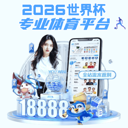
世界杯竞猜帮助中心
菜单
T14
姆萨克尼面对荷兰队防线能否主
导反击边路任务盘点