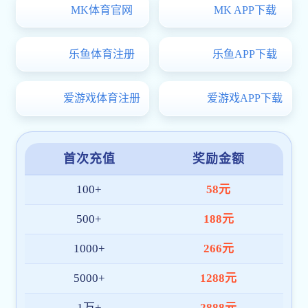
外线对位同样至关重要。美国队的后卫线以速度和投
篮能力见长，擅长利用挡拆后的急停跳投和突破分球
撕开防线。土耳其的后卫则需要展现出顶级的防守预
判和身体对抗能力，既要限制对手的突破线路，又要
避免过早陷入犯规麻烦。关键点在于土耳其能否在攻
防转换中保持沉稳，不被美国队的快节奏拖垮。一旦
土耳其能将比赛拖入半场攻防，利用高位策应和反跑
空切制造机会，他们的稳定性就能发挥出来。
从战术层面看，美国队主帅的变阵往往包括增加持球
掩护的频率，以及在防守端采用联防或混合防守来打
乱对手的进攻节奏。土耳其队必须对此有所准备。他
们需要明确一个主攻点，通过不断的挡拆配合来创造
错位进攻机会。例如，当美国队的内线被拉到外线