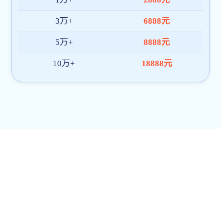
后，土耳其的锋线可以趁机冲击篮下，或者利用二次
进攻机会创造得分。这种核心对位的优势能否确立，
直接决定了土耳其能否在比赛中保持竞争力。
此外，心理层面的博弈也不可忽视。土耳其队历来以
顽强著称，他们在面对强敌时往往能爆发出惊人的能
量。但面对美国队这样的对手，任何失误都可能被迅
速转化为快攻得分。土耳其必须减少非压迫性失误，
提升罚球命中率，并将防守篮板控制在自己手中。只
有当他们的每一次攻防都充满目的性，并且敢于在关
键时刻执行战术，才能在比分上死死咬住美国队。
综合来看，土耳其面对美国队主帅的变阵，并非没有
机会抢回主动权。他们的核心对位关键在于内线威慑
力的建立、外线防守的贴防强度，以及对篮板球的控