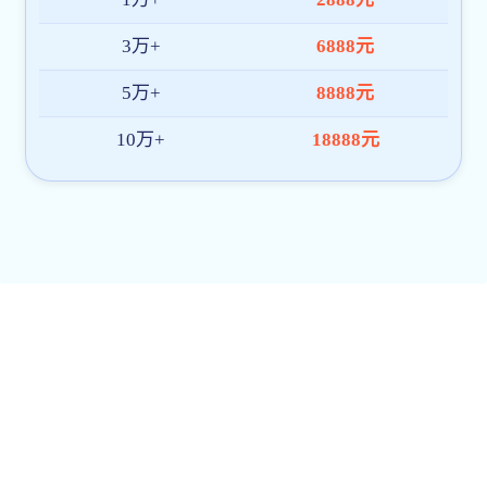
叹：“韦世豪是用脑力踢球的艺术大师”，“格瓦迪奥
尔原来是一个被防守耽误的世界级射手”。从伦敦到
里约，从迪拜到上海，足球爱好者们都在热议这一神
奇时刻，这也使得“韦世豪格瓦迪奥尔巨星连线”成为
当天全球体育类话题的绝对焦点。
深入分析，这一精彩瞬间背后折射出的，是战术革命
的暗流。现代足球舞台上的巨星们，其职能界限正在
不断模糊。格瓦迪奥尔敢于在反击时压入禁区，韦世
豪敢于在拥挤区域做出最冒险的传球，这种冒险精神
恰恰是足球运动最迷人的地方。比利时队的这场胜利
固然重要，但真正深远的意义在于，它向全球观众展
示了足球多元化的可能性。韦世豪格瓦迪奥尔巨星连
线这一名称本身，就成为了新时代足球风格的一个注