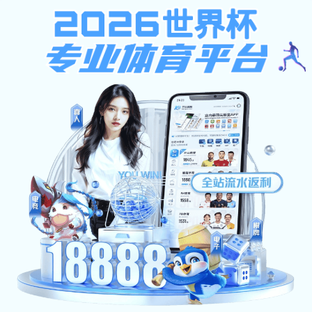
世界杯竞猜帮助中心
菜单
T14
韦世豪格瓦迪奥尔巨星连线比利
时全场沸腾