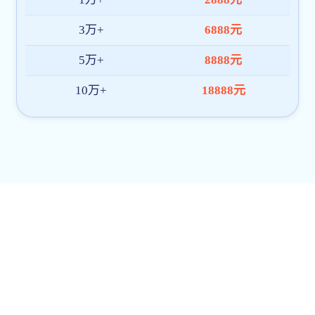
点在于两种截然不同足球信仰的直接叫板。阿根廷崇
尚的是用行云流水的控制艺术来消解对手的斗志，而
阿尔及利亚则笃信力量、速度与纪律，试图用最原始
的战斗精神来颠覆所谓的“足球等级秩序”。从首发的
对抗点上来看，双方在中场的绞杀将决定比赛的基
调。如果阿根廷的“小快灵”能够在阿尔及利亚粗犷的
肌肉丛林中稳住阵脚，并顺利将球输送到攻击线，那
么他们将占据极大的主动；反之，一旦中场失守，被
阿尔及利亚断球后打出快速反击，那么阿根廷的后防
线将面临巨大的压力。这不仅仅是一场球星间的对
决，更是一场主教练战术思路的正面交锋，每一个换
人、每一次阵型调整，都可能成为压垮对手的最后一
根稻草。