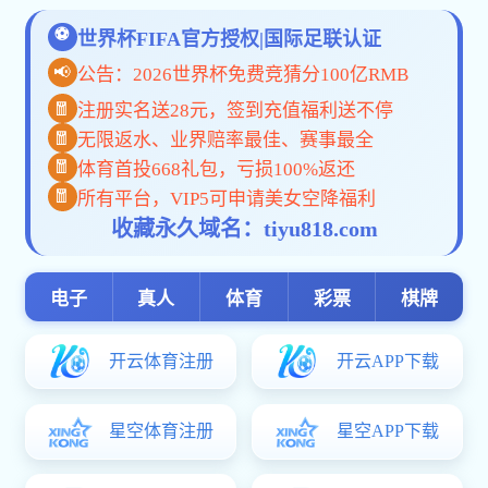
在硝烟弥漫的世界杯战场上，每一场看似悬殊的对
决，都可能孕育着足以载入史册的惊天冷门。当北非
之狐阿尔及利亚遭遇潘帕斯雄鹰阿根廷，这不仅仅是
一场地理与足球风格的碰撞，更是一场关于战术智慧
与意志力的终极博弈。在赛前的首发名单甫一公布，
空气中便弥漫着一种微妙的张力——是巨星闪耀的南
美劲旅以摧枯拉朽之势碾过对手，还是那支在沙漠中
磨砺出铁血坚韧的绿衫军，用一场教科书式的反击，
写下属于他们的神话序章？这不仅仅是一份名单，这
是一盘有关足球命数的棋局。透过这份首发阵容的迷
雾，我们试图窥探两位主帅在战术棋盘上落下的第一
颗棋子，以及这背后可能掀起的惊涛骇浪。
从阿尔及利亚的排兵布阵来看，他们显然没有在强大
的对手面前选择退缩。这支球队历来以其强悍的身体