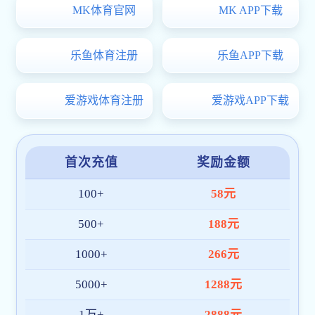
反观阿根廷，他们的首发名单则传递出一种不容置疑
的掌控欲与自信。围绕核心巨星构建的进攻体系，依
然是他们最大的倚仗。中场配置上看，技术细腻且富
有创造力的球员悉数登场，意图很明显：通过极致的
传控来撕开阿尔及利亚密集的防线。这就像是一场精
密的手术，阿根廷人希望用最细腻的手术刀，在看似
无懈可击的防线上找到缝隙。然而，值得注意的是，
阿根廷的这套首发在防守端的弹性或许是他们最大的
隐患。在面对阿尔及利亚那种不讲理的身体对抗和高
速冲击时，阿根廷的防线能否在攻守转换的瞬间保持
阵型的紧凑，将直接决定比赛的走向。这不仅是速度
与技术的博弈，更是力量与智慧的碰撞，每一个细节
都可能在瞬间改变比赛的叙事逻辑。
这场关于阿尔及利亚vs阿根廷的赛前观察，其核心看