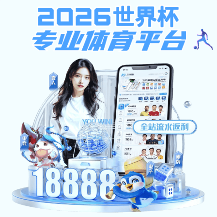
世界杯竞猜帮助中心
菜单
T14
阿尔及利亚vs阿根廷赛前首发观
察