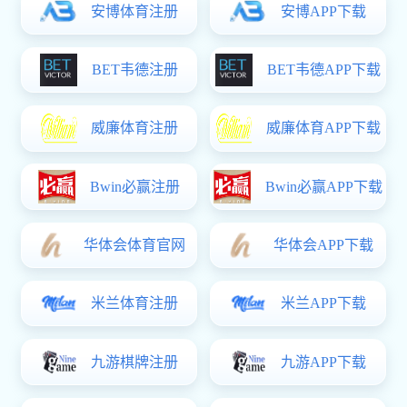
们仅完成了9次快攻，更多倾向于控制节奏与阵地
战。这种极端的快攻次数差异，直接反映了双方战术
理念的迥异。
科特迪瓦的快攻哲学建立在其锋线球员惊人的爆发力
之上。边锋们如同一道道黑色闪电，在对手防线尚未
落位时便已启动。中场球员的纵向传球精准而果断，
往往只用两到三脚传递就能将战火燃烧到对方禁区。
这种近乎偏执的快攻次数追求，让厄瓜多尔的后卫们
疲于奔命。在一次典型的快速反击中，科特迪瓦仅用
7秒便完成从后场抢断到射门的全过程，这恰恰是他
们全场快攻频次极高的缩影。数据表明，科特迪瓦有
高达73%的快攻在10秒内完成，这种效率令人咋舌。
厄瓜多尔显然对这种疯狂的快攻节奏准备不足。他们