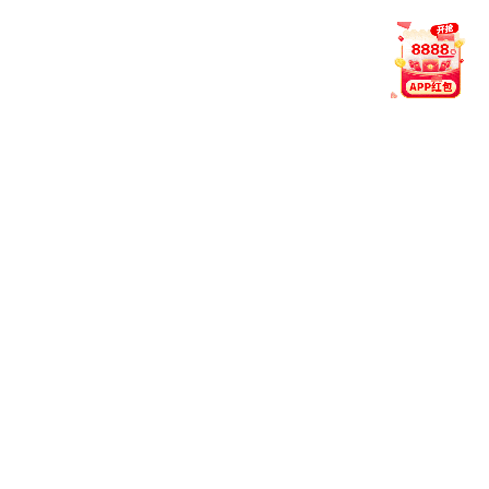
支独特的“纯血”劲旅，他们从不依赖巨星转会，而是依
靠巴斯克地区雄厚的青训底蕴与主场观众震耳欲聋的助
威声。不过，本赛季的观察...
关于「西甲扫荡型后腰新赛季看点：压迫下转身
值得关注」
当足球世界的目光随着新赛季的号角再次聚焦于伊比利
亚半岛，那些在绿茵场上不惜体力奔跑、用一次次精准
抢断搅乱对手进攻节奏的“清道夫”们，正悄然成为决定
比赛走向的隐藏变量。西甲联赛，这片以技术流闻名的
土壤，却从来不缺乏铁腰的生存空间。...