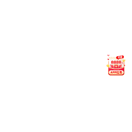
本，是围绕“生存”二字展开的精密博弈...
毕尔巴鄂竞技赛季观察：主场比赛的开局方式成
主要课题
当圣马梅斯球场的喧嚣逐渐沉淀，毕尔巴鄂竞技的赛季
画卷已经在无数个日夜中徐徐展开。作为西甲赛场上一
支独特的“纯血”劲旅，他们从不依赖巨星转会，而是依
靠巴斯克地区雄厚的青训底蕴与主场观众震耳欲聋的助
威声。不过，本赛季的观察...