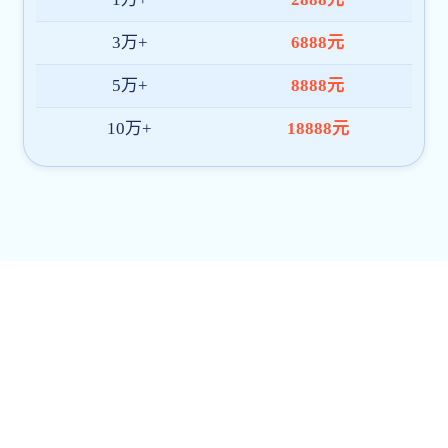
判。莫拉塔在这个过程中，如同一个潜伏的猎豹，抓
住了防守方一瞬间的走神和空当。他的这次抢点，从
启动时机到头球动作的完成度，都堪称教科书级别。
数据统计显示，在本场比赛中，他们只获得了这一次
角球机会，而正是这个唯一的角球，转化为了价值千
金的制胜球。足球的魅力在此刻展现得淋漓尽致：机
会往往只留给准备好了的人，哪怕仅仅是一次定位
球，也能改变整个战局的走向。
这场胜利的意义，远不止小组赛的三分。对于球队而
言，这是精神属性的一次巨大升华。面对塞内加尔这
种打不死的“硬骨头”，能够在最后时刻通过定位球绝
杀，证明了这支球队在逆境中的抗压能力。“莫拉塔
角球”这个词条，一时间冲上各大社交媒体的热搜
榜，成为了一种现象级的讨论。许多评论员指出，这