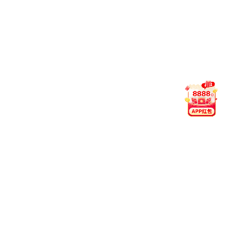
毕尔巴鄂竞技赛季观察：主场比赛的开局方式成
主要课题
当圣马梅斯球场的喧嚣逐渐沉淀，毕尔巴鄂竞技的赛季
画卷已经在无数个日夜中徐徐展开。作为西甲赛场上一
支独特的“纯血”劲旅，他们从不依赖巨星转会，而是依
靠巴斯克地区雄厚的青训底蕴与主场观众震耳欲聋的助
威声。不过，本赛季的观察...